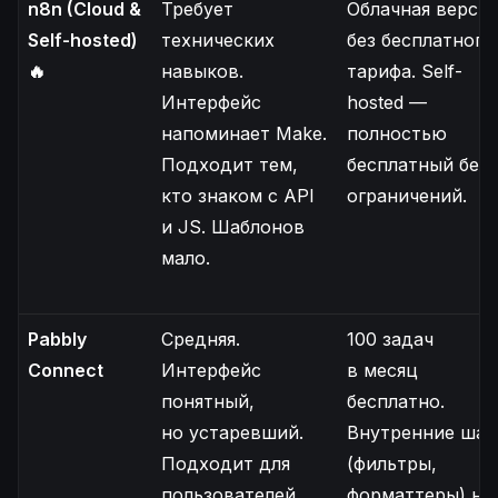
n8n (Cloud &
Требует
Облачная версия
Self-hosted)
технических
без бесплатного
🔥
навыков.
тарифа. Self-
Интерфейс
hosted —
напоминает Make.
полностью
Подходит тем,
бесплатный без
кто знаком с API
ограничений.
и JS. Шаблонов
мало.
Pabbly
Средняя.
100 задач
Connect
Интерфейс
в месяц
понятный,
бесплатно.
но устаревший.
Внутренние шаг
Подходит для
(фильтры,
пользователей,
форматтеры) не