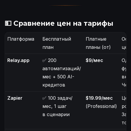
💵 Сравнение цен на тарифы
Платформа
Бесплатный
Платные
Осо
план
планы (от)
цен
Relay.app
✅ 200
$9/мес
Оди
автоматизаций/
фун
мес + 500 AI-
вкл
кредитов
Чес
Zapier
✅ 100 задач/
$19.99/мес
Цен
мес, 1 шаг
(Professional)
рос
в сценарии
За 
тол