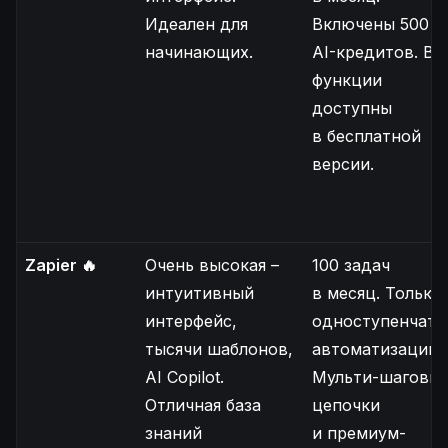
Идеален для
Включены 500
начинающих.
AI-кредитов. Вс
функции
доступны
в бесплатной
версии.
Zapier 🔥
Очень высокая –
100 задач
интуитивный
в месяц. Только
интерфейс,
одноступенчаты
тысячи шаблонов,
автоматизации.
AI Copilot.
Мульти-шаговы
Отличная база
цепочки
знаний
и премиум-