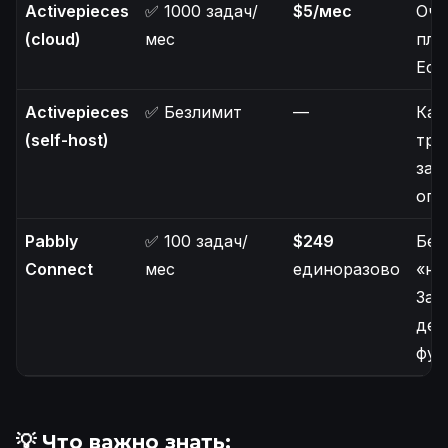
Activepieces
✅ 1000 задач/
$5/мес
Оче
(cloud)
мес
пла
Есть
Activepieces
✅ Безлимит
—
Как
(self-host)
тре
зат
огр
Pabbly
✅ 100 задач/
$249
Без
Connect
мес
единоразово
«на
За 
ден
фун
💡 Что важно знать: