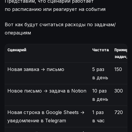
Представим, что сценарий работает
по расписанию или реагирует на события
Вот как будут считаться расходы по задачам/
операциям
Сценарий
Частота
Примерн
задач/о
Новая заявка → письмо
5 раз
150
в день
Новое письмо → задача в Notion
10 раз
300
в день
Новая строка в Google Sheets →
1 раз
720
уведомление в Telegram
в час