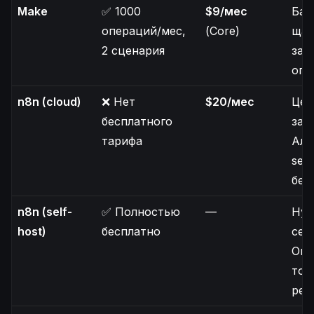
Make
✅ 1000
$9/мес
Баз
операций/мес,
(Core)
щад
2 сценария
зав
опе
n8n (cloud)
❌ Нет
$20/мес
Цен
бесплатного
зап
тарифа
Аль
self
бес
n8n (self-
✅ Полностью
—
Нуж
host)
бесплатно
сер
Огр
тол
рес