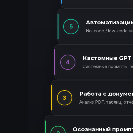
Автоматизации 
5
No-code / low-code п
Кастомные GPT 
4
Системные промпты, пе
Работа с докуме
3
Анализ PDF, таблиц, от
Осознанный промп