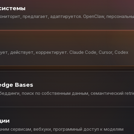
-системы
мониторит, предлагает, адаптируется. OpenClaw, персональн
рует, действует, корректирует. Claude Code, Cursor, Codex
edge Bases
еддинги, поиск по собственным данным, семантический retri
ции
ним сервисам, вебхуки, программный доступ к моделям