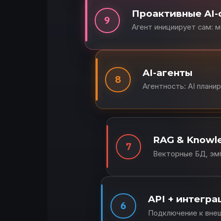
Проактивные AI
9
Агент инициирует сам: 
AI-агенты
8
Агентность: AI плани
RAG & Knowl
7
Векторные БД, эмб
API + интегра
6
Подключение к внеш