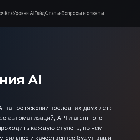
очёта
Уровни AI
Гайд
Статьи
Вопросы и ответы
ния AI
I на протяжении последних двух лет:
до автоматизаций, API и агентного
проходить каждую ступень, но чем
м сильнее и качественнее будут ваши